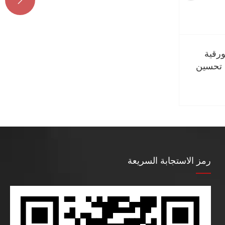

ورقية
 تحسين
رمز الاستجابة السريعة