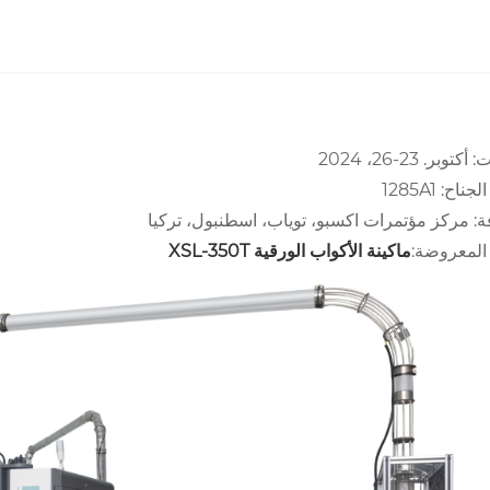
كتوبر. 23-26، 2024
ناح: 1285A1
ة: مركز مؤتمرات اكسبو، توياب، اسطنبول، تركيا
 المعروضة:
ماكينة الأكواب الورقية XSL-350T