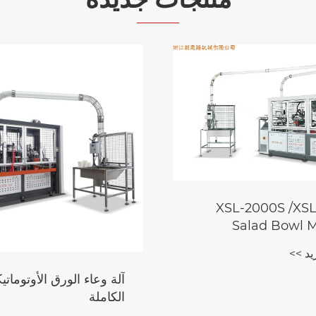
XSL-2000S /XS
Salad Bowl 
/Square Pap
د >>
M
آلة وعاء الورق الأوتوماتيك
الكاملة