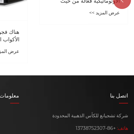
الأوتوماتيكية فعالة من حيث

التكلفة لمصانع الأكواب الورقية
عرض المزيد >>
الصغيرة والمتوسطة في عام
2026؟
هناك فجو
الأكواب ا
الأكواب ا
عرض المزي
اتصل بنا
معلومات 
شركة تشجيانغ للكأس الذهبية المحدودة
هاتف:
+86-13738752307