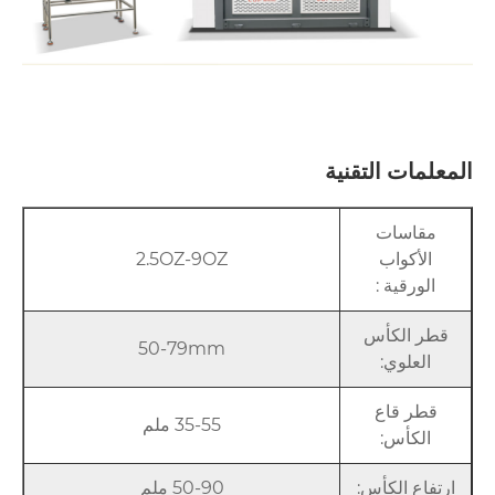
المعلمات التقنية
مقاسات
الأكواب
2.5OZ-9OZ
الورقية :
قطر الكأس
50-79mm
العلوي:
قطر قاع
35-55 ملم
الكأس:
ارتفاع الكأس:
50-90 ملم