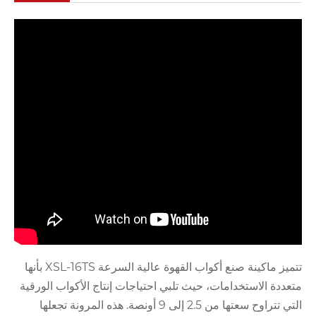
تتميز ماكينة صنع أكواب القهوة عالية السرعة XSL-16TS بأنها
متعددة الاستخدامات، حيث تلبي احتياجات إنتاج الأكواب الورقية
التي تتراوح سعتها من 2.5 إلى 9 أونصة. هذه المرونة تجعلها