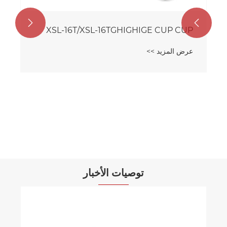


XSL-16T/XSL-16TGHIGHIGE CUP CUP
عرض المزيد >>
توصيات الأخبار