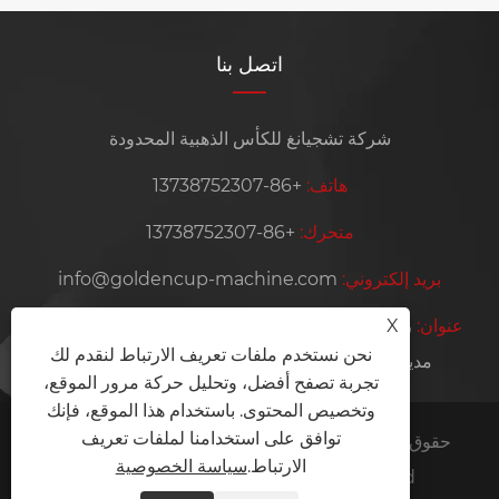
اتصل بنا
شركة تشجيانغ للكأس الذهبية المحدودة
هاتف:
+86-13738752307
متحرك:
+86-13738752307
بريد إلكتروني:
info@goldencup-machine.com
عنوان:
رقم 399، شارع جيانغنان، منطقة جيكسيانج الجديدة،
X
نحن نستخدم ملفات تعريف الارتباط لنقدم لك
مدينة رويان، مدينة ونتشو، مقاطعة تشجيانغ، الصين
تجربة تصفح أفضل، وتحليل حركة مرور الموقع،
وتخصيص المحتوى. باستخدام هذا الموقع، فإنك
توافق على استخدامنا لملفات تعريف
حقوق الطبع والنشر © 2024 Zhejiang Golden Cup
الارتباط.
سياسة الخصوصية
Machinery Co.,Ltd. جميع الحقوق محفوظة.