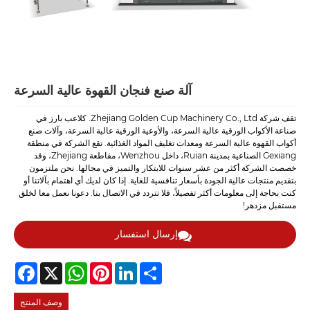
آلة صنع فنجان القهوة عالية السرعة
تقف شركة Zhejiang Golden Cup Machinery Co., Ltd. كلاعب بارز في
صناعة الأكواب الورقية عالية السرعة، والأوعية الورقية عالية السرعة، وآلات صنع
أكواب القهوة عالية السرعة ومعدات تغليف المواد الغذائية. تقع الشركة في منطقة
Gexiang الصناعية بمدينة Ruian، داخل Wenzhou، مقاطعة Zhejiang، وقد
خصصت الشركة أكثر من عشر سنوات للابتكار والتميز في مجالها. نحن ملتزمون
بتقديم منتجات عالية الجودة بأسعار تنافسية للغاية. إذا كان لديك أي اهتمام بآلاتنا أو
كنت بحاجة إلى معلومات أكثر تفصيلاً، فلا تتردد في الاتصال بنا. دعونا نعمل معا لخلق
مستقبل مزدهر!
إرسال استفسار
Facebook
WhatsApp
X
Pinterest
LinkedIn
Share
وصف المنتج