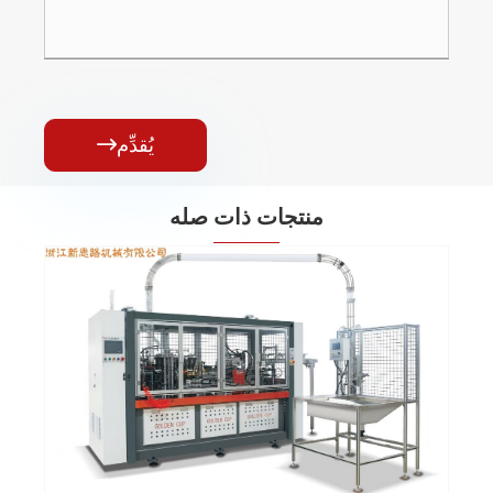
يُقدِّم

منتجات ذات صله