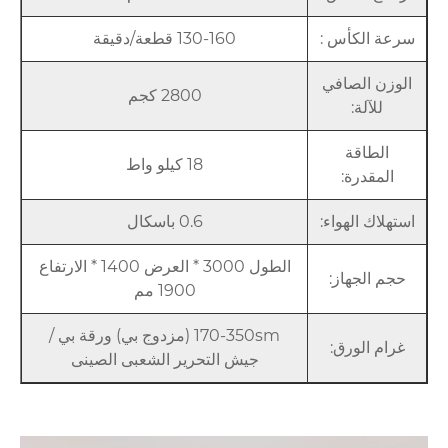
سرعة الكأس :
130-160 قطعة/دقيقة
الوزن الصافي
2800 كجم
للآلة:
الطاقة
18 كيلو واط
المقدرة:
استهلاك الهواء:
0.6 باسكال
الطول 3000 * العرض 1400 * الارتفاع
حجم الجهاز:
1900 مم
170-350sm (مزدوج بي) ورقة بي /
غرام الورق:
جيش التحرير الشعبى الصينى