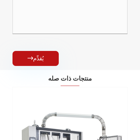
يُقدِّم

منتجات ذات صله