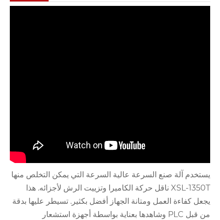
يستخدم آلة صنع السرعة عالية السرعة التي يمكن التخلص منها
XSL-1350T ناقل حركة الكاميرا وتزييت الرش لأجزائه. هذا
يجعل كفاءة العمل ومتانة الجهاز أفضل بكثير. تسيطر عليها بدقة
من قبل PLC وشاهدها بعناية بواسطة أجهزة استشعار