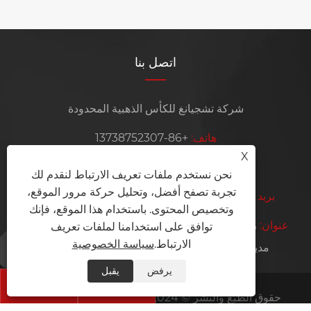
اتصل بنا
شركة تشجيانغ للكأس الذهبية المحدودة
هاتف:
+86-13738752307
X
متحرك:
+86-13738752307
نحن نستخدم ملفات تعريف الارتباط لنقدم لك
تجربة تصفح أفضل، وتحليل حركة مرور الموقع،
بريد إلكتروني:
info@goldencup-machine.com
وتخصيص المحتوى. باستخدام هذا الموقع، فإنك
عنوان:
رقم 399، شارع جيانغنان، منطقة جيكسيانج الجديدة،
توافق على استخدامنا لملفات تعريف
الارتباط.
سياسة الخصوصية
مدينة رويان، مدينة ونتشو، مقاطعة تشجيانغ، الصين
يرفض
يقبل


حقوق الطبع والنشر © 2024 Zhejiang Golden Cup